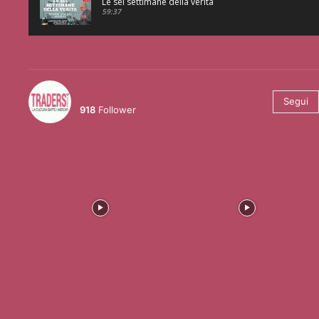
Le sei settimane della verità
59:37
@tradersmagazineitalia
Segui
918
Follower