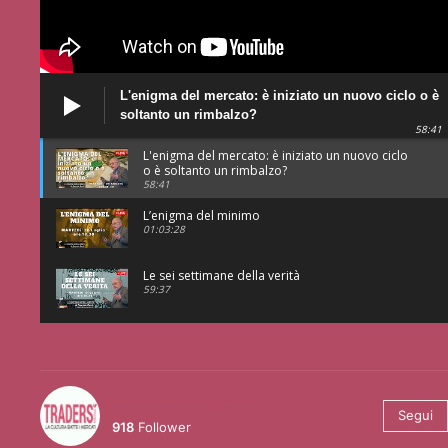
L'enigma del mercato: è iniziato un nuovo ciclo o è
soltanto un rimbalzo?
58:41
L'enigma del mercato: è iniziato un nuovo ciclo
o è soltanto un rimbalzo?
58:41
L’enigma del minimo
01:03:28
Le sei settimane della verità
59:37
@tradersmagazineitalia
Segui
918
Follower