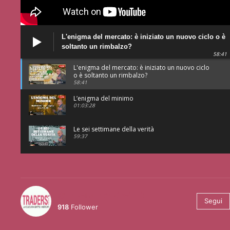
L'enigma del mercato: è iniziato un nuovo ciclo o è
soltanto un rimbalzo?
58:41
L'enigma del mercato: è iniziato un nuovo ciclo
o è soltanto un rimbalzo?
58:41
L’enigma del minimo
01:03:28
Le sei settimane della verità
59:37
@tradersmagazineitalia
Segui
918
Follower