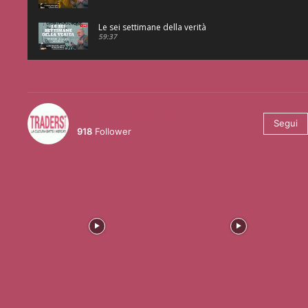
Le sei settimane della verità
59:37
@tradersmagazineitalia
Segui
918
Follower