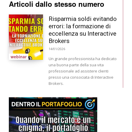
Articoli dallo stesso numero
Risparmia soldi evitando
errori: la formazione di
eccellenza su Interactive
Brokers
14/01/2026
webinar
Un grande professionista ha dedicato
una buona parte della sua vita
professionale ad assistere clienti
presso una consociata di Interactive
Brokers.