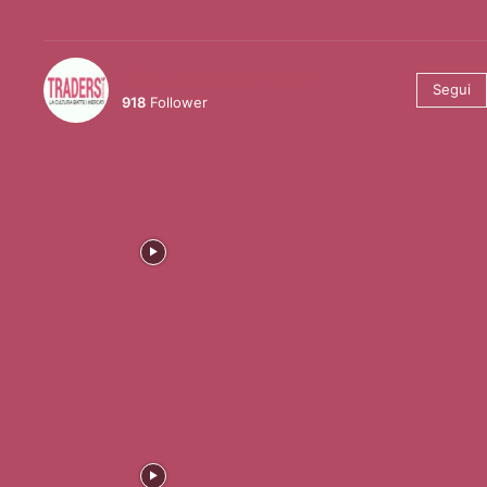
@tradersmagazineitalia
Segui
918
Follower