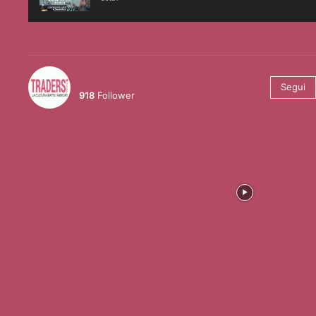
@tradersmagazineitalia
Segui
918
Follower