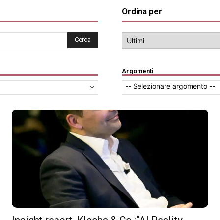
Ordina per
Cerca
Argomenti
Insight report, Klecha & Co.:“AI Reality