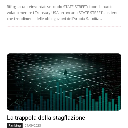
Rifugi sicuri reinventati secondo STATE STREET: i bond sauditi
volano mentre i Treasury USA arrancano STATE STREET sostiene
che i rendimenti delle obbligazioni dell’Arabia Saudita...
La trappola della stagflazione
09/09/2025
Ranking