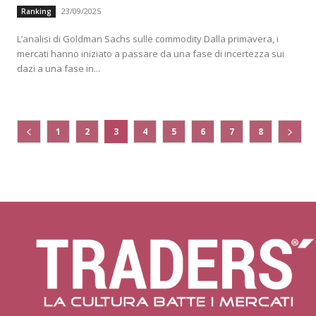
23/09/2025
Ranking
L’analisi di Goldman Sachs sulle commodity Dalla primavera, i
mercati hanno iniziato a passare da una fase di incertezza sui
dazi a una fase in...
1
2
3
4
5
6
7
8