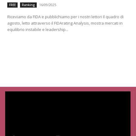
16/09/2025
FREE
Ranking
Riceviamo da FIDA e pubblichiamo per i nostri lettori Il quadro di
agosto, letto attraverso il FIDArating Analysis, mostra mercati in
equilibrio instabile e leadership...