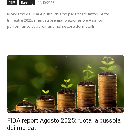
14/10/2025
FREE
Ranking
Riceviamo da FIDA e pubblichiamo per i nostri lettori Terzo
trimestre 2025: i mercati premiano azionario e Asia, con
performance straordinarie nel settore dei metalli...
FIDA report Agosto 2025: ruota la bussola
dei mercati