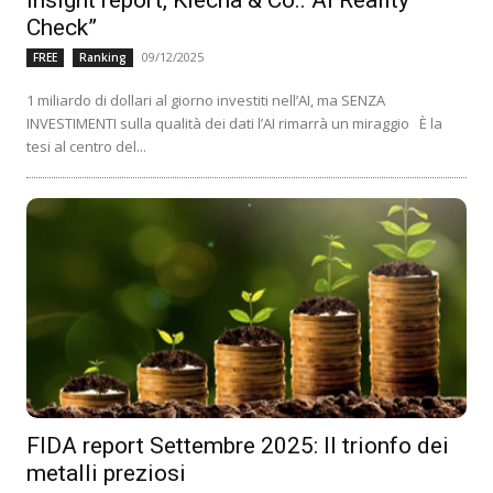
Check”
09/12/2025
FREE
Ranking
1 miliardo di dollari al giorno investiti nell’AI, ma SENZA
INVESTIMENTI sulla qualità dei dati l’AI rimarrà un miraggio È la
tesi al centro del...
FIDA report Settembre 2025: Il trionfo dei
metalli preziosi