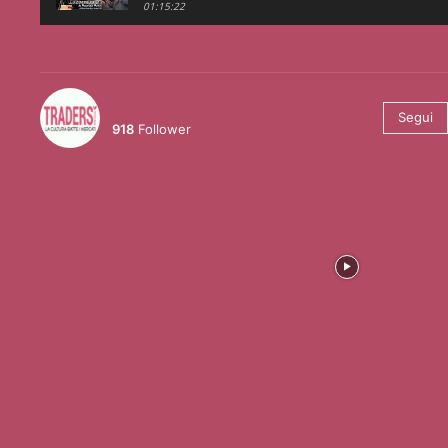
01:15:22
@tradersmagazineitalia
Segui
918
Follower