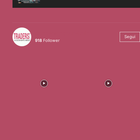
@tradersmagazineitalia
Segui
918
Follower