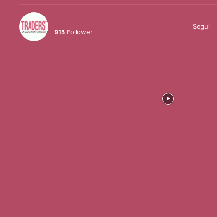
@tradersmagazineitalia
Segui
918
Follower