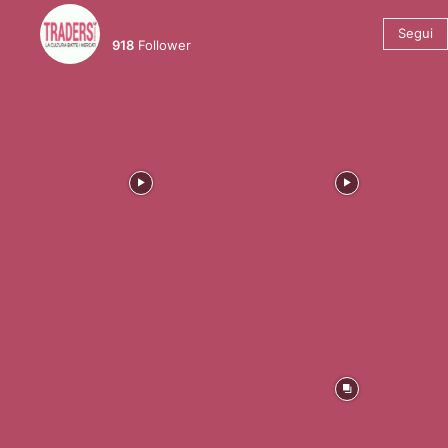
@tradersmagazineitalia
Segui
918
Follower