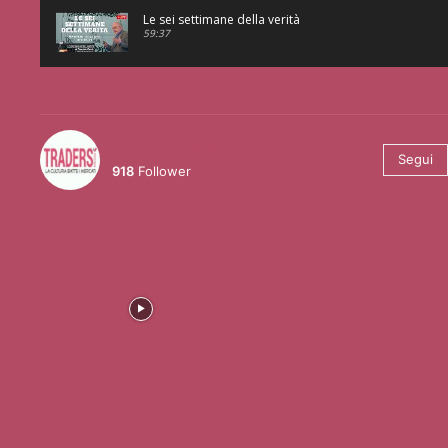
Le sei settimane della verità
59:37
@tradersmagazineitalia
Segui
918
Follower