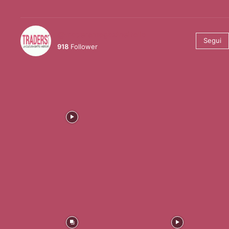
@tradersmagazineitalia
Segui
918
Follower