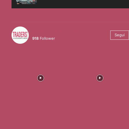
@tradersmagazineitalia
Segui
918
Follower