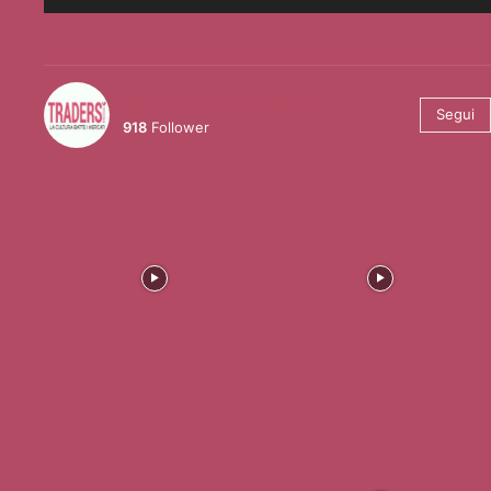
@tradersmagazineitalia
Segui
918
Follower