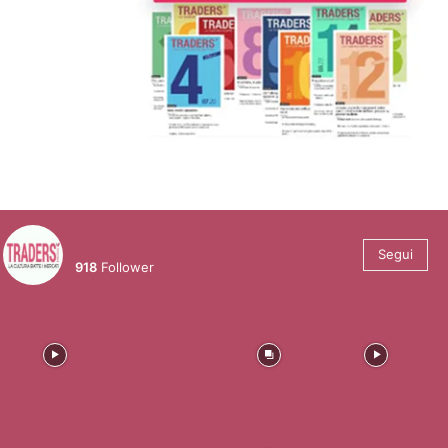
@tradersmagazineitalia
Segui
918
Follower