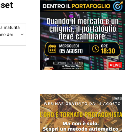
sset
a maturità
ano dei