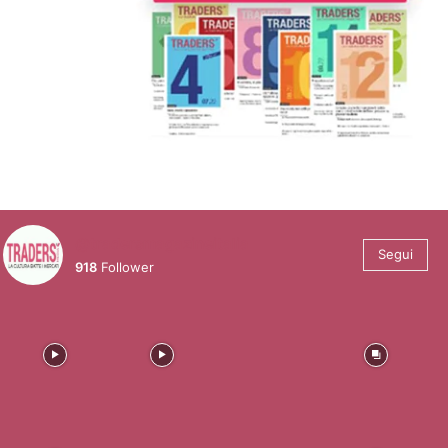
@tradersmagazineitalia
Segui
918
Follower