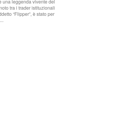
è una leggenda vivente del
oto tra i trader istituzionali
detto “Flipper”, è stato per
..