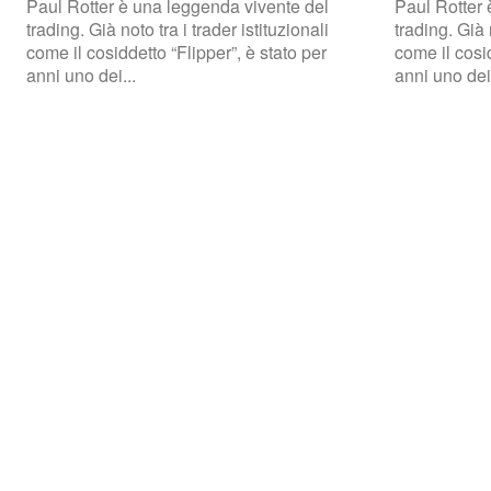
Paul Rotter è una leggenda vivente del
Paul Rotter 
trading. Già noto tra i trader istituzionali
trading. Già n
come il cosiddetto “Flipper”, è stato per
come il cosid
anni uno dei...
anni uno dei.