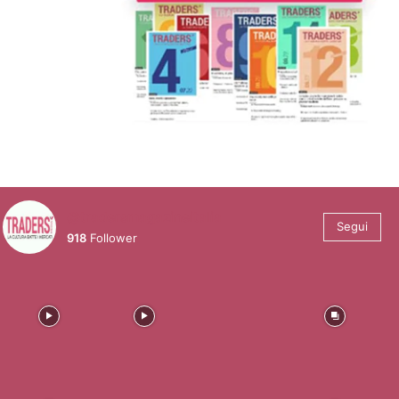
@tradersmagazineitalia
Segui
918
Follower