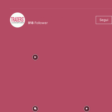
@tradersmagazineitalia
Segui
918
Follower