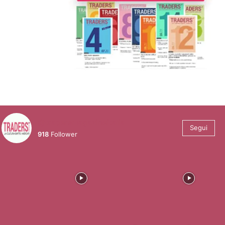
@tradersmagazineitalia
Segui
918
Follower