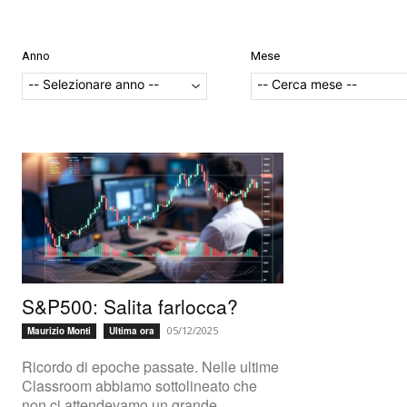
Anno
Mese
S&P500: Salita farlocca?
05/12/2025
Maurizio Monti
Ultima ora
Ricordo di epoche passate. Nelle ultime
Classroom abbiamo sottolineato che
non ci attendevamo un grande