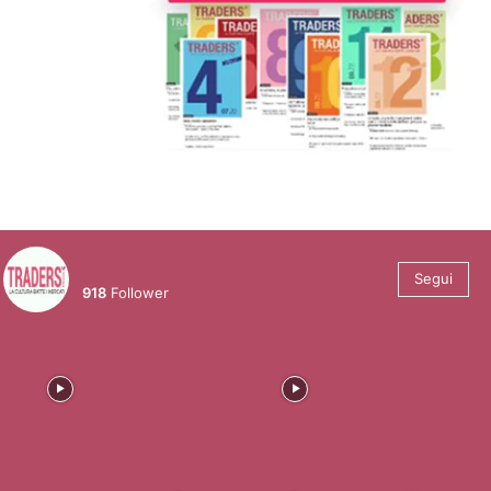
@tradersmagazineitalia
Segui
918
Follower