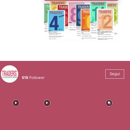
@tradersmagazineitalia
Segui
918
Follower