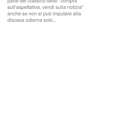
parte del classico detto "compra
sull'aspettativa, vendi sulla notizia"
anche se non si può imputare alla
discesa odierna solo...