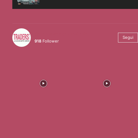
@tradersmagazineitalia
Segui
918
Follower