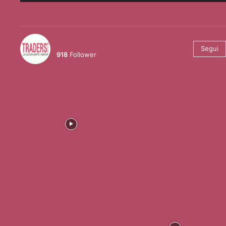
@tradersmagazineitalia
Segui
918
Follower