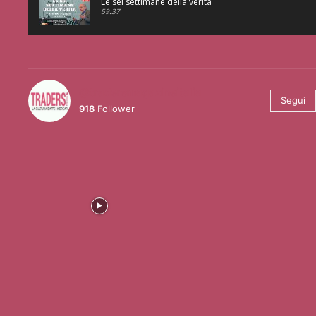
Le sei settimane della verità
59:37
@tradersmagazineitalia
Segui
918
Follower