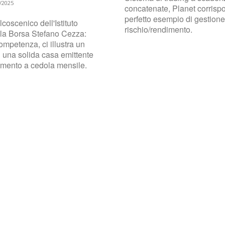
/2025
concatenate, Planet corrisp
perfetto esempio di gestione
coscenico dell'Istituto
rischio/rendimento.
lla Borsa Stefano Cezza:
ompetenza, ci illustra un
di una solida casa emittente
imento a cedola mensile.