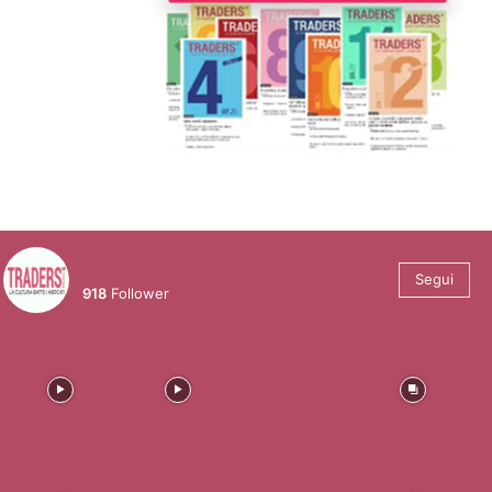
@tradersmagazineitalia
Segui
918
Follower