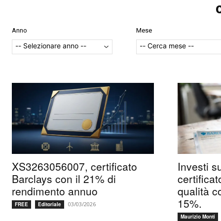
Anno
Mese
XS3263056007, certificato
Investi s
Barclays con il 21% di
certificat
rendimento annuo
qualità c
15%.
03/03/2026
FREE
Editoriale
Maurizio Monti