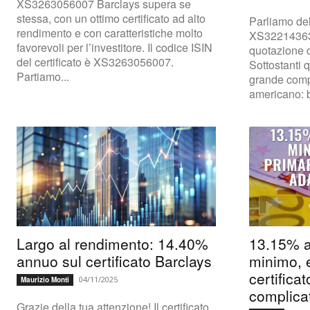
XS3263056007 Barclays supera se
stessa, con un ottimo certificato ad alto
Parliamo del
rendimento e con caratteristiche molto
XS32214363
favorevoli per l’investitore. Il codice ISIN
quotazione 
del certificato è XS3263056007.
Sottostanti q
Partiamo...
grande comp
americano: ba
Largo al rendimento: 14.40%
13.15% a
annuo sul certificato Barclays
minimo, e
certifica
04/11/2025
Maurizio Monti
complicat
Grazie della tua attenzione! Il certificato