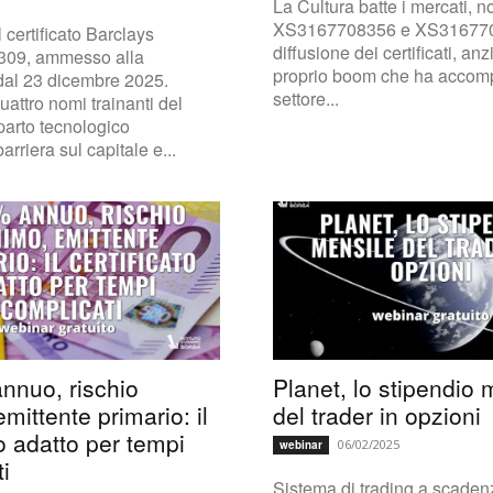
La Cultura batte i mercati, no
XS3167708356 e XS316770
 certificato Barclays
diffusione dei certificati, anzi
09, ammesso alla
proprio boom che ha accomp
dal 23 dicembre 2025.
settore...
uattro nomi trainanti del
arto tecnologico
rriera sul capitale e...
nnuo, rischio
Planet, lo stipendio 
mittente primario: il
del trader in opzioni
to adatto per tempi
06/02/2025
webinar
i
Sistema di trading a scaden