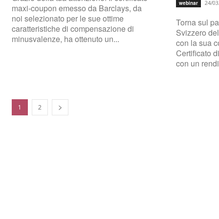
24/03
webinar
maxi-coupon emesso da Barclays, da
noi selezionato per le sue ottime
Torna sul pal
caratteristiche di compensazione di
Svizzero de
minusvalenze, ha ottenuto un...
con la sua c
Certificato 
con un rend
1
2