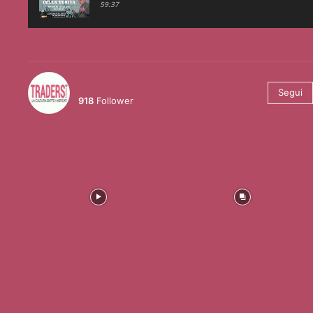
59:37
@tradersmagazineitalia
Segui
918
Follower