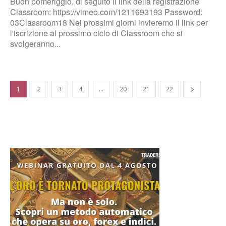
Buon pomeriggio, di seguito il link della registrazione
Classroom: https://vimeo.com/1211693193 Password:
03Classroom18 Nei prossimi giorni invieremo il link per
l'iscrizione al prossimo ciclo di Classroom che si
svolgeranno...
1
2
3
4
…
20
21
22