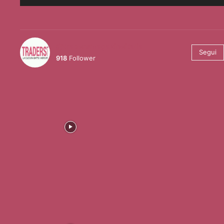
@tradersmagazineitalia
Segui
918
Follower