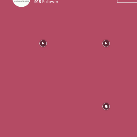
918
Follower